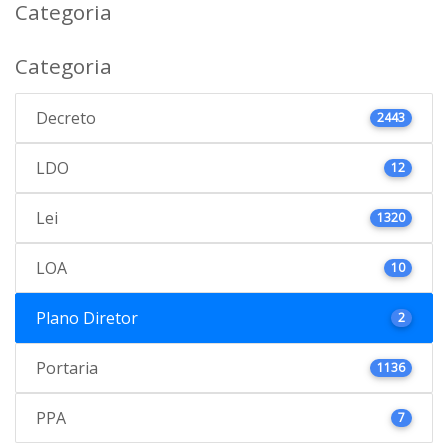
Categoria
Categoria
Decreto
2443
LDO
12
Lei
1320
LOA
10
Plano Diretor
2
Portaria
1136
PPA
7