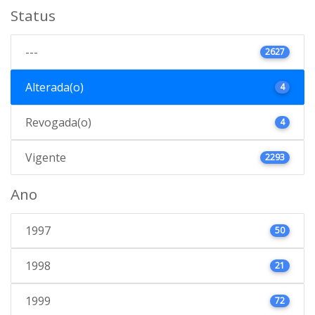
Status
---
2627
Alterada(o)
4
Revogada(o)
4
Vigente
2293
Ano
1997
50
1998
21
1999
72