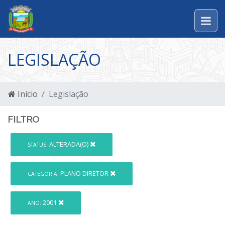
LEGISLAÇÃO
Início
Legislação
FILTRO
ALTERADA(O)
STATUS:
PLANO DIRETOR
CATEGORIA:
2001
ANO: