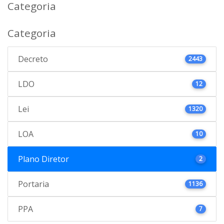
Categoria
Categoria
Decreto
2443
LDO
12
Lei
1320
LOA
10
Plano Diretor
2
Portaria
1136
PPA
7