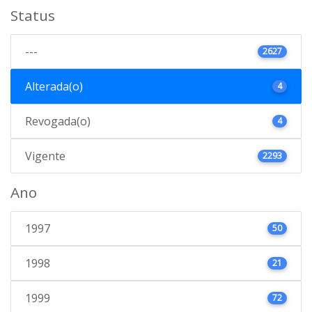
Status
---
2627
Alterada(o)
4
Revogada(o)
4
Vigente
2293
Ano
1997
50
1998
21
1999
72