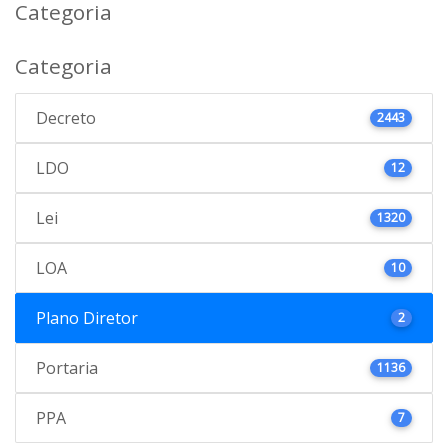
Categoria
Categoria
Decreto
2443
LDO
12
Lei
1320
LOA
10
Plano Diretor
2
Portaria
1136
PPA
7