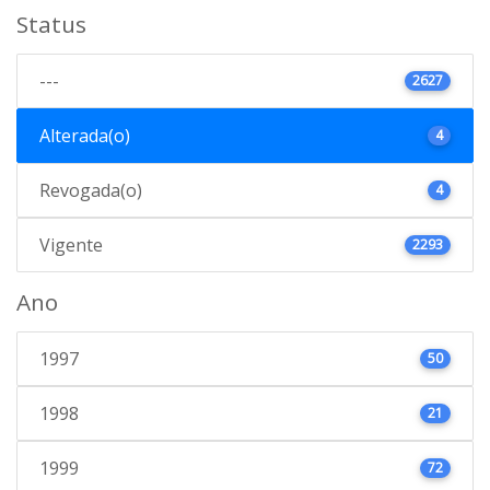
Status
---
2627
Alterada(o)
4
Revogada(o)
4
Vigente
2293
Ano
1997
50
1998
21
1999
72