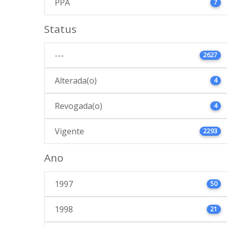
PPA
7
Status
---
2627
Alterada(o)
4
Revogada(o)
4
Vigente
2293
Ano
1997
50
1998
21