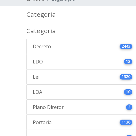
Categoria
Categoria
Decreto
2443
LDO
12
Lei
1320
LOA
10
Plano Diretor
2
Portaria
1136