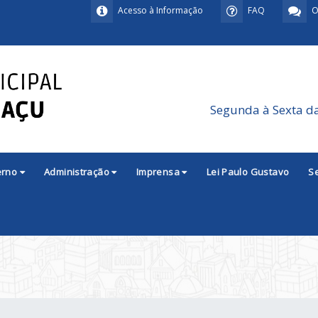
Acesso à Informação
FAQ
O
Segunda à Sexta d
erno
Administração
Imprensa
Lei Paulo Gustavo
S