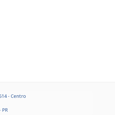
614
- Centro
- PR