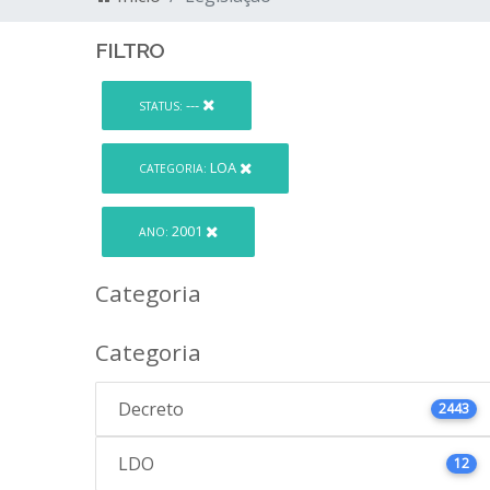
FILTRO
---
STATUS:
LOA
CATEGORIA:
2001
ANO:
Categoria
Categoria
Decreto
2443
LDO
12