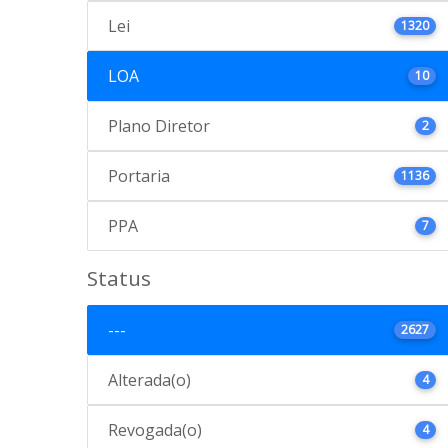
Lei
1320
LOA
10
Plano Diretor
2
Portaria
1136
PPA
7
Status
---
2627
Alterada(o)
4
Revogada(o)
4