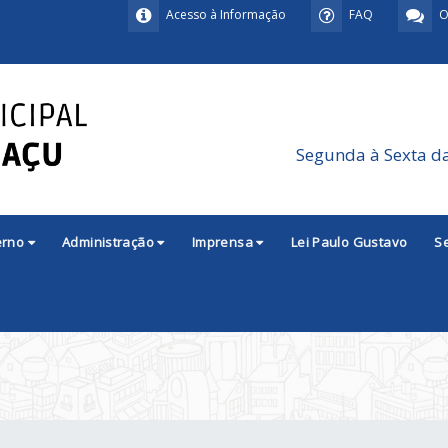
Acesso à Informação
FAQ
O
Segunda à Sexta d
erno
Administração
Imprensa
Lei Paulo Gustavo
S