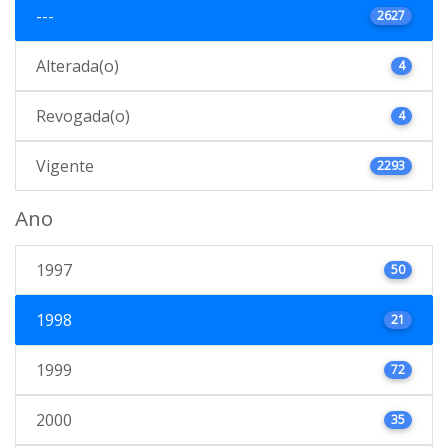
---
2627
Alterada(o)
4
Revogada(o)
4
Vigente
2293
Ano
1997
50
1998
21
1999
72
2000
35