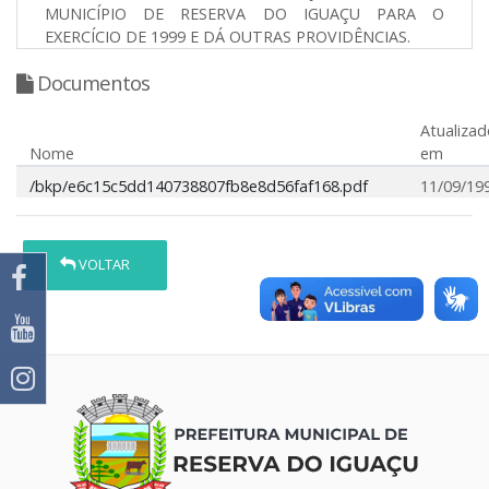
MUNICÍPIO DE RESERVA DO IGUAÇU PARA O
EXERCÍCIO DE 1999 E DÁ OUTRAS PROVIDÊNCIAS.
Documentos
Atualizad
Nome
em
/bkp/e6c15c5dd140738807fb8e8d56faf168.pdf
11/09/19
VOLTAR