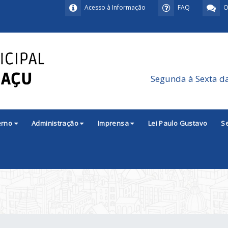
Acesso à Informação
FAQ
O
Segunda à Sexta d
erno
Administração
Imprensa
Lei Paulo Gustavo
S