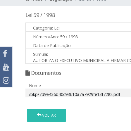
Lei 59 / 1998
Categoria:
Lei
Número/Ano:
59 / 1998
Data de Publicação:
Súmula:
AUTORIZA O EXECUTIVO MUNICIPAL A FIRMAR C
Documentos
Nome
/bkp/7d9e436b40c93610a7a7929fe13f7282.pdf
VOLTAR