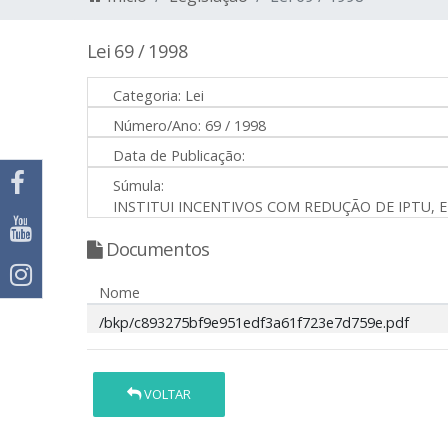
Lei 69 / 1998
Categoria:
Lei
Número/Ano:
69 / 1998
Data de Publicação:
Súmula:
INSTITUI INCENTIVOS COM REDUÇÃO DE IPTU, 
Documentos
Nome
/bkp/c893275bf9e951edf3a61f723e7d759e.pdf
VOLTAR