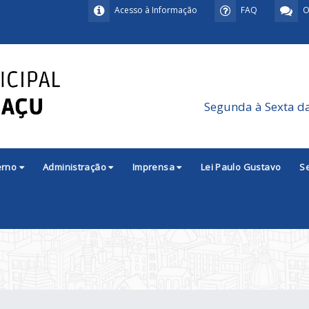
Acesso à Informação
FAQ
O
Segunda à Sexta d
erno
Administração
Imprensa
Lei Paulo Gustavo
S