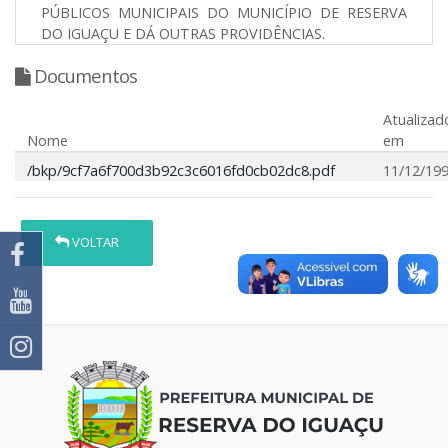
PÚBLICOS MUNICIPAIS DO MUNICÍPIO DE RESERVA
DO IGUAÇU E DÁ OUTRAS PROVIDÊNCIAS.
Documentos
Atualizad
Nome
em
/bkp/9cf7a6f700d3b92c3c6016fd0cb02dc8.pdf
11/12/19
VOLTAR