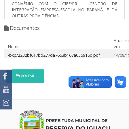
CONVÊNIO COM O CIEE/PR - CENTRO DE
INTEGRAÇÃO EMPRESA-ESCOLA NO PARANÁ, E DÁ
OUTRAS PROVIDÊNCIAS.
Documentos
Atualiz
Nome
em
/bkp/2232bf617bd277da7653b167a035915d.pdf
14/08/1
VOLTAR