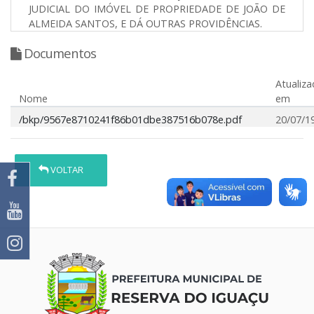
JUDICIAL DO IMÓVEL DE PROPRIEDADE DE JOÃO DE
ALMEIDA SANTOS, E DÁ OUTRAS PROVIDÊNCIAS.
Documentos
Atualiz
Nome
em
/bkp/9567e8710241f86b01dbe387516b078e.pdf
20/07/1
VOLTAR