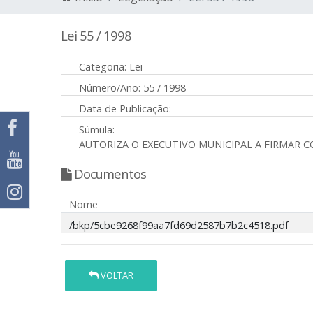
Lei 55 / 1998
Categoria:
Lei
Número/Ano:
55 / 1998
Data de Publicação:
Súmula:
AUTORIZA O EXECUTIVO MUNICIPAL A FIRMAR 
Documentos
Nome
/bkp/5cbe9268f99aa7fd69d2587b7b2c4518.pdf
VOLTAR