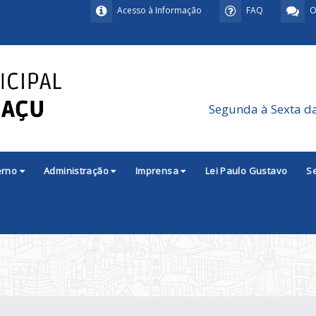
Acesso à Informação
FAQ
O
Segunda à Sexta d
erno
Administração
Imprensa
Lei Paulo Gustavo
S