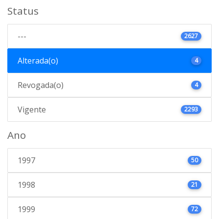
Status
---
2627
Alterada(o)
4
Revogada(o)
4
Vigente
2293
Ano
1997
50
1998
21
1999
72