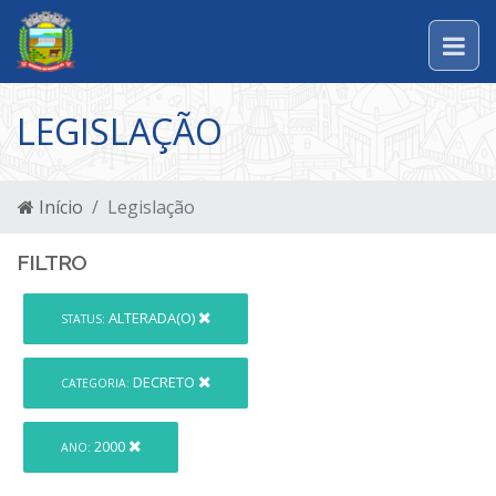
LEGISLAÇÃO
Início
Legislação
FILTRO
ALTERADA(O)
STATUS:
DECRETO
CATEGORIA:
2000
ANO: