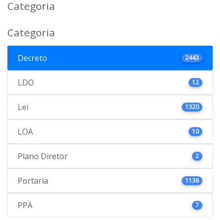
Categoria
Categoria
Decreto
2443
LDO
12
Lei
1320
LOA
10
Plano Diretor
2
Portaria
1136
PPA
7