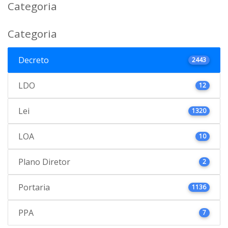
Categoria
Categoria
Decreto
2443
LDO
12
Lei
1320
LOA
10
Plano Diretor
2
Portaria
1136
PPA
7