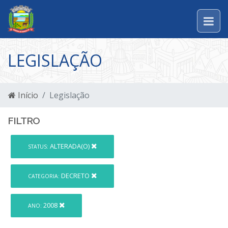
LEGISLAÇÃO
Início
Legislação
FILTRO
ALTERADA(O)
STATUS:
DECRETO
CATEGORIA:
2008
ANO: