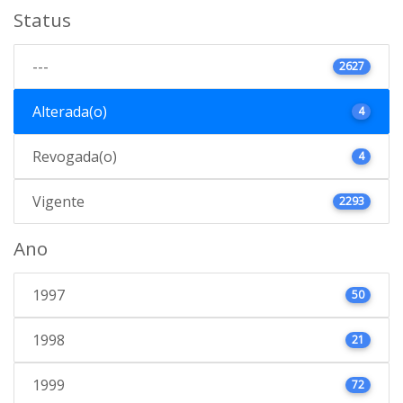
Status
---
2627
Alterada(o)
4
Revogada(o)
4
Vigente
2293
Ano
1997
50
1998
21
1999
72