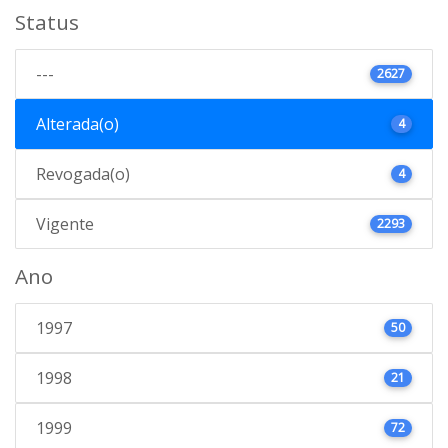
Status
---
2627
Alterada(o)
4
Revogada(o)
4
Vigente
2293
Ano
1997
50
1998
21
1999
72