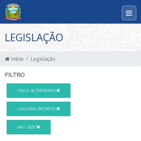
LEGISLAÇÃO
Início
Legislação
FILTRO
ALTERADA(O)
STATUS:
DECRETO
CATEGORIA:
2025
ANO: