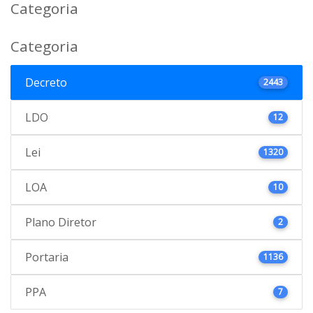
Categoria
Categoria
Decreto
2443
LDO
12
Lei
1320
LOA
10
Plano Diretor
2
Portaria
1136
PPA
7