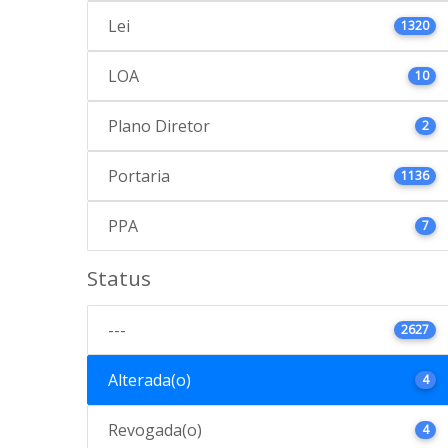
Lei
1320
LOA
10
Plano Diretor
2
Portaria
1136
PPA
7
Status
---
2627
Alterada(o)
4
Revogada(o)
4