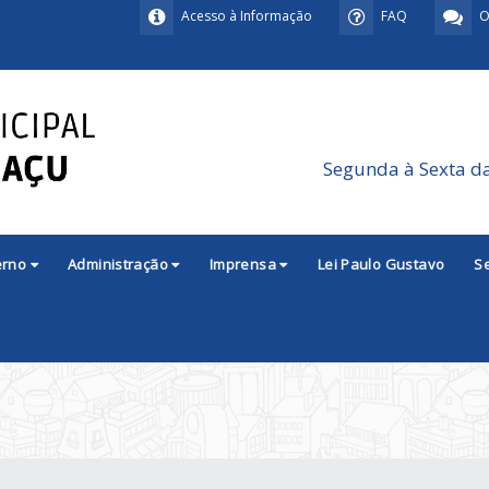
Acesso à Informação
FAQ
O
Segunda à Sexta d
erno
Administração
Imprensa
Lei Paulo Gustavo
S