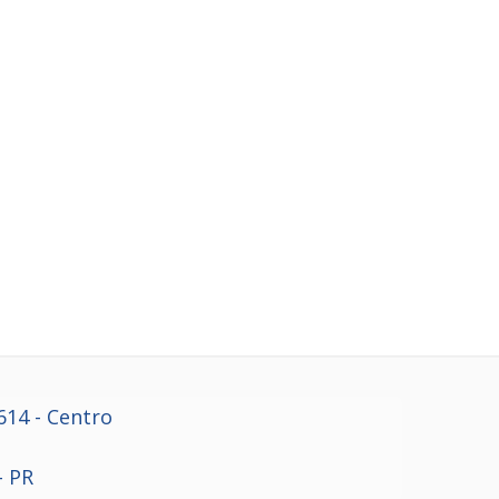
614
- Centro
- PR