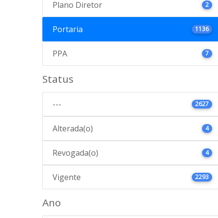
Plano Diretor
2
Portaria
1136
PPA
7
Status
---
2627
Alterada(o)
4
Revogada(o)
4
Vigente
2293
Ano