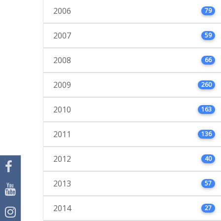
2006
79
2007
59
2008
66
2009
260
2010
163
2011
136
2012
40
2013
57
2014
27