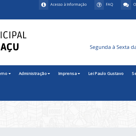
Acesso à Informação
FAQ
O
Segunda à Sexta d
erno
Administração
Imprensa
Lei Paulo Gustavo
S