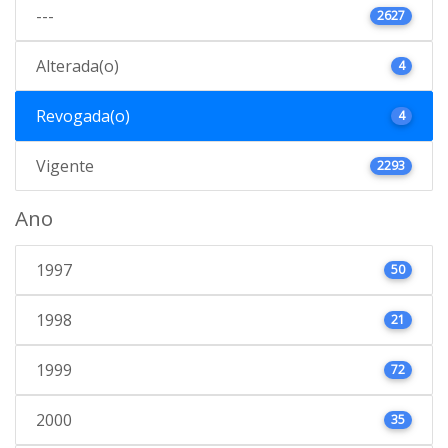
---
2627
Alterada(o)
4
Revogada(o)
4
Vigente
2293
Ano
1997
50
1998
21
1999
72
2000
35