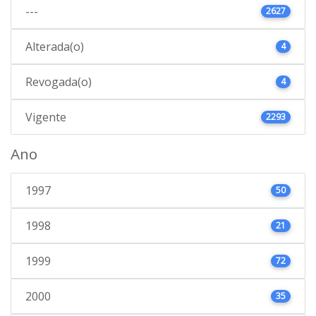
---
2627
Alterada(o)
4
Revogada(o)
4
Vigente
2293
Ano
1997
50
1998
21
1999
72
2000
35