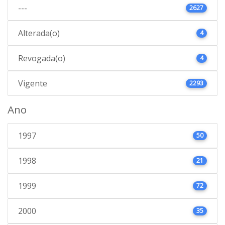
---
2627
Alterada(o)
4
Revogada(o)
4
Vigente
2293
Ano
1997
50
1998
21
1999
72
2000
35