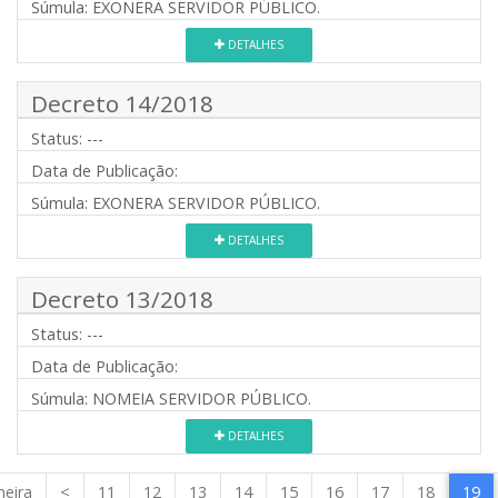
Súmula:
EXONERA SERVIDOR PÚBLICO.
DETALHES
Decreto 14/2018
Status:
---
Data de Publicação:
Súmula:
EXONERA SERVIDOR PÚBLICO.
DETALHES
Decreto 13/2018
Status:
---
Data de Publicação:
Súmula:
NOMEIA SERVIDOR PÚBLICO.
DETALHES
meira
<
11
12
13
14
15
16
17
18
19