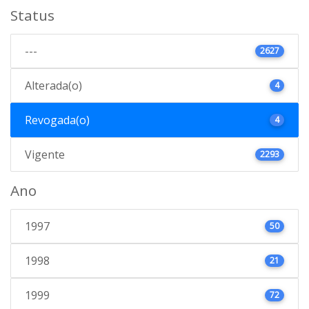
Status
---
2627
Alterada(o)
4
Revogada(o)
4
Vigente
2293
Ano
1997
50
1998
21
1999
72