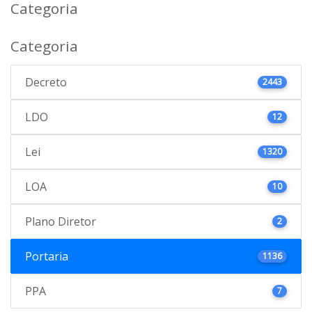
Categoria
Categoria
Decreto
2443
LDO
12
Lei
1320
LOA
10
Plano Diretor
2
Portaria
1136
PPA
7