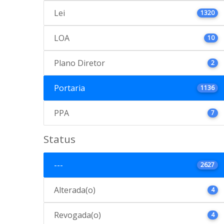
Lei
1320
LOA
10
Plano Diretor
2
Portaria
1136
PPA
7
Status
---
2627
Alterada(o)
4
Revogada(o)
4