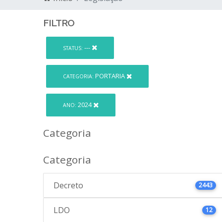
FILTRO
---
STATUS:
PORTARIA
CATEGORIA:
2024
ANO:
Categoria
Categoria
Decreto
2443
LDO
12