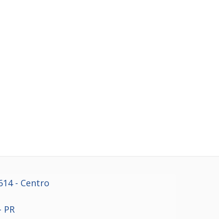
614
- Centro
- PR