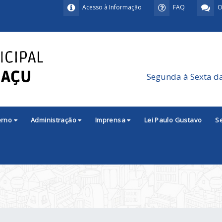
Acesso à Informação
FAQ
O
Segunda à Sexta d
erno
Administração
Imprensa
Lei Paulo Gustavo
S