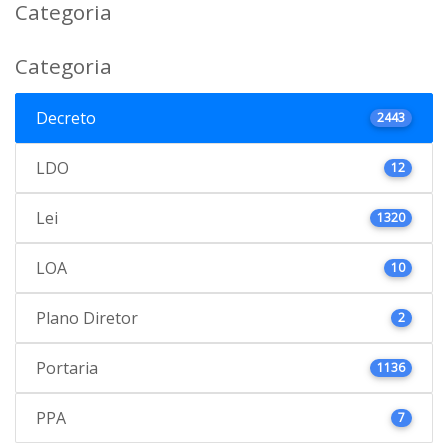
Categoria
Categoria
Decreto
2443
LDO
12
Lei
1320
LOA
10
Plano Diretor
2
Portaria
1136
PPA
7