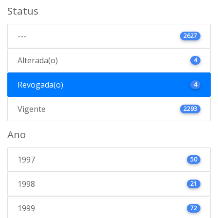
Status
---
2627
Alterada(o)
4
Revogada(o)
4
Vigente
2293
Ano
1997
50
1998
21
1999
72