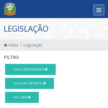
LEGISLAÇÃO
Início
Legislação
FILTRO
REVOGADA(O)
STATUS:
DECRETO
CATEGORIA:
2024
ANO: