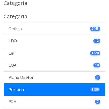
Categoria
Categoria
Decreto
2443
LDO
12
Lei
1320
LOA
10
Plano Diretor
2
Portaria
1136
PPA
7