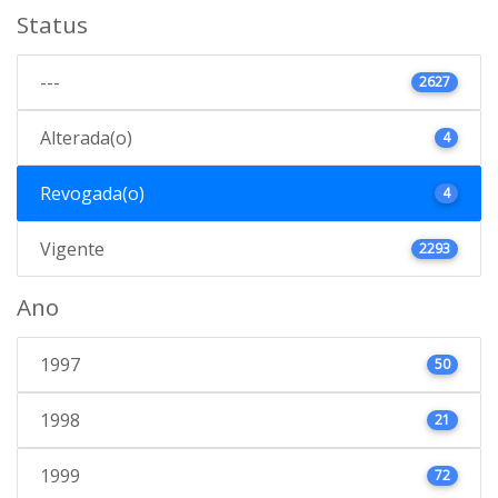
Status
---
2627
Alterada(o)
4
Revogada(o)
4
Vigente
2293
Ano
1997
50
1998
21
1999
72