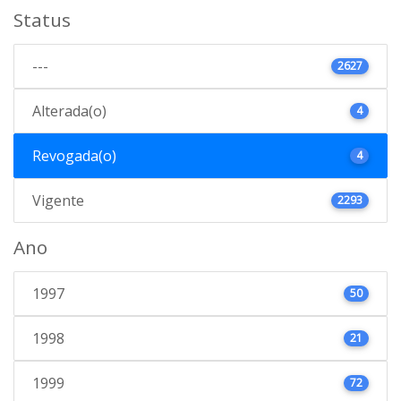
Status
---
2627
Alterada(o)
4
Revogada(o)
4
Vigente
2293
Ano
1997
50
1998
21
1999
72