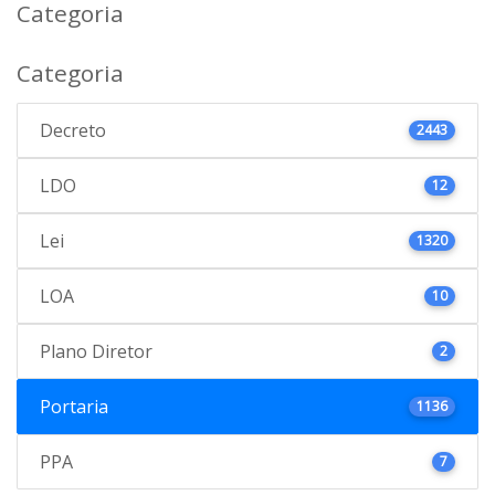
Categoria
Categoria
Decreto
2443
LDO
12
Lei
1320
LOA
10
Plano Diretor
2
Portaria
1136
PPA
7