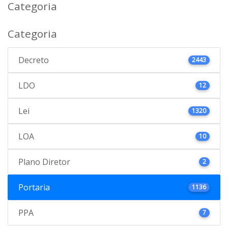
Categoria
Categoria
Decreto
2443
LDO
12
Lei
1320
LOA
10
Plano Diretor
2
Portaria
1136
PPA
7