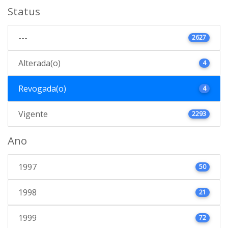
Status
---
2627
Alterada(o)
4
Revogada(o)
4
Vigente
2293
Ano
1997
50
1998
21
1999
72