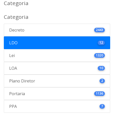
Categoria
Categoria
Decreto
2443
LDO
12
Lei
1320
LOA
10
Plano Diretor
2
Portaria
1136
PPA
7