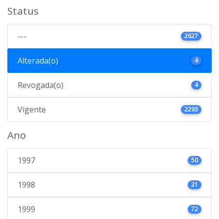
Status
---
2627
Alterada(o)
4
Revogada(o)
4
Vigente
2293
Ano
1997
50
1998
21
1999
72