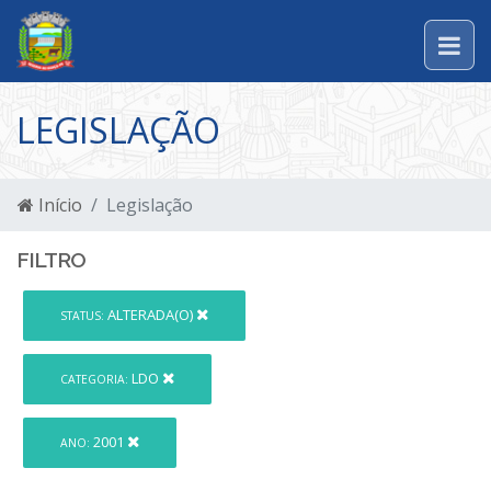
LEGISLAÇÃO
Início
Legislação
FILTRO
ALTERADA(O)
STATUS:
LDO
CATEGORIA:
2001
ANO: