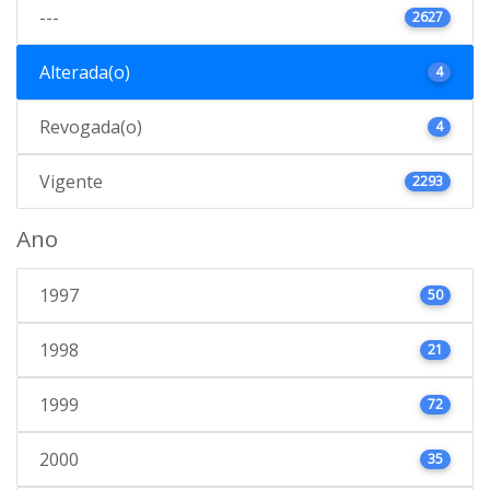
---
2627
Alterada(o)
4
Revogada(o)
4
Vigente
2293
Ano
1997
50
1998
21
1999
72
2000
35