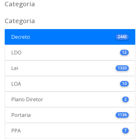
Categoria
Categoria
Decreto
2443
LDO
12
Lei
1320
LOA
10
Plano Diretor
2
Portaria
1136
PPA
7