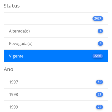
Status
---
2627
Alterada(o)
4
Revogada(o)
4
Vigente
2293
Ano
1997
50
1998
21
1999
72