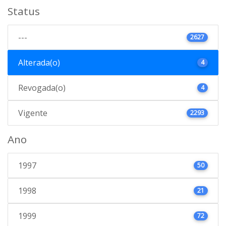
Status
---
2627
Alterada(o)
4
Revogada(o)
4
Vigente
2293
Ano
1997
50
1998
21
1999
72