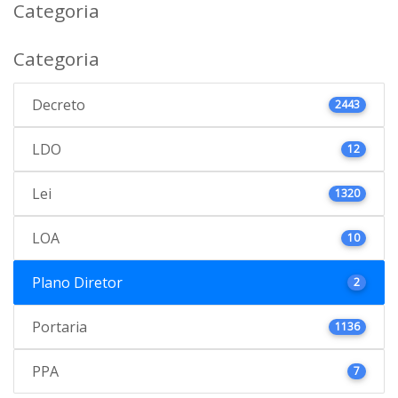
Categoria
Categoria
Decreto
2443
LDO
12
Lei
1320
LOA
10
Plano Diretor
2
Portaria
1136
PPA
7