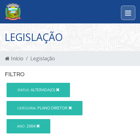
LEGISLAÇÃO
Início
Legislação
FILTRO
ALTERADA(O)
STATUS:
PLANO DIRETOR
CATEGORIA:
2004
ANO: