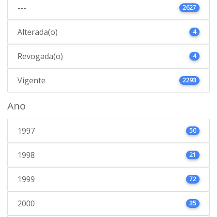
---
2627
Alterada(o)
4
Revogada(o)
4
Vigente
2293
Ano
1997
50
1998
21
1999
72
2000
35