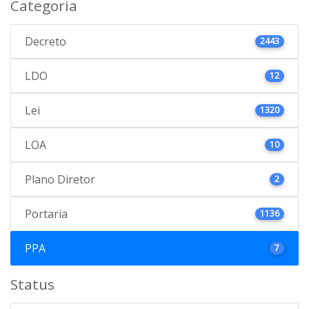
Categoria
Decreto
2443
LDO
12
Lei
1320
LOA
10
Plano Diretor
2
Portaria
1136
PPA
7
Status