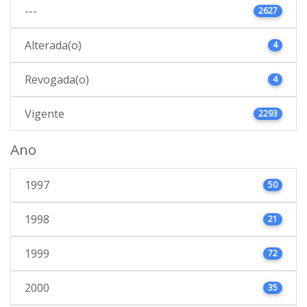
---
2627
Alterada(o)
4
Revogada(o)
4
Vigente
2293
Ano
1997
50
1998
21
1999
72
2000
35