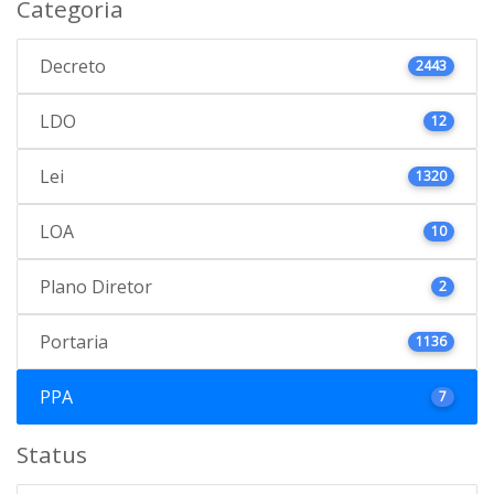
Categoria
Decreto
2443
LDO
12
Lei
1320
LOA
10
Plano Diretor
2
Portaria
1136
PPA
7
Status