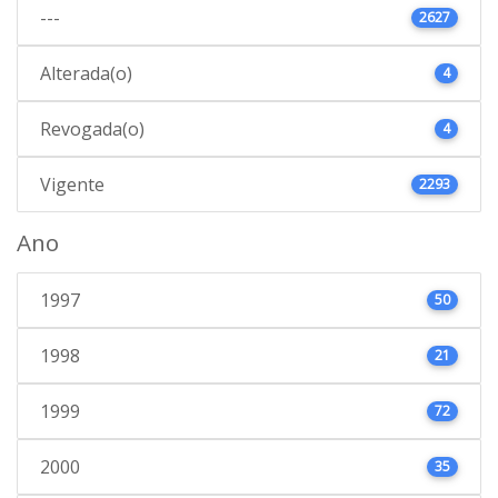
---
2627
Alterada(o)
4
Revogada(o)
4
Vigente
2293
Ano
1997
50
1998
21
1999
72
2000
35