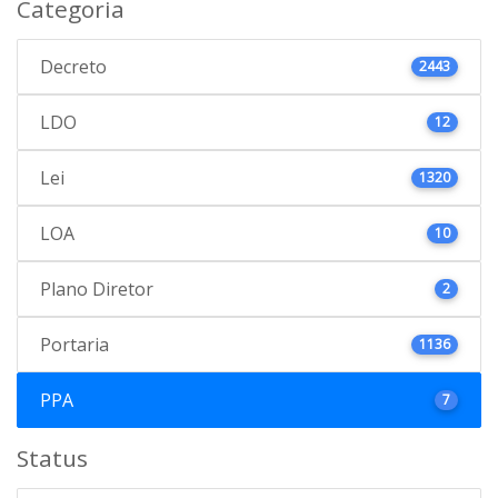
Categoria
Decreto
2443
LDO
12
Lei
1320
LOA
10
Plano Diretor
2
Portaria
1136
PPA
7
Status