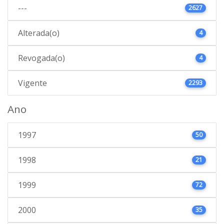
---
2627
Alterada(o)
4
Revogada(o)
4
Vigente
2293
Ano
1997
50
1998
21
1999
72
2000
35