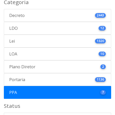
Categoria
Decreto
2443
LDO
12
Lei
1320
LOA
10
Plano Diretor
2
Portaria
1136
PPA
7
Status