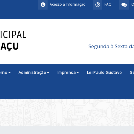
Acesso à Informação
FAQ
O
Segunda à Sexta d
erno
Administração
Imprensa
Lei Paulo Gustavo
S