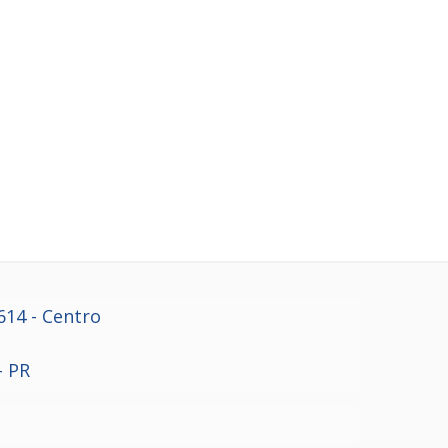
614
- Centro
- PR