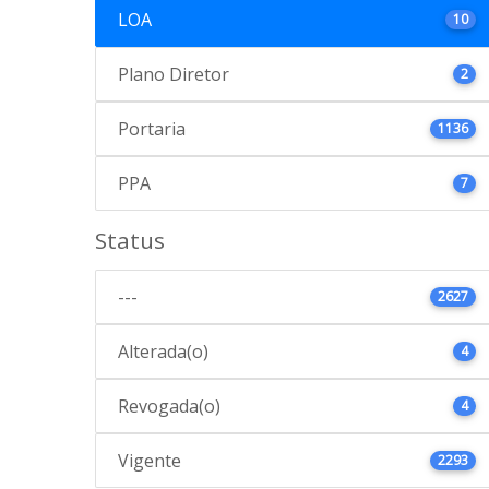
LOA
10
Plano Diretor
2
Portaria
1136
PPA
7
Status
---
2627
Alterada(o)
4
Revogada(o)
4
Vigente
2293