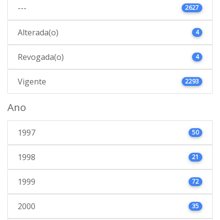
---
2627
Alterada(o)
4
Revogada(o)
4
Vigente
2293
Ano
1997
50
1998
21
1999
72
2000
35