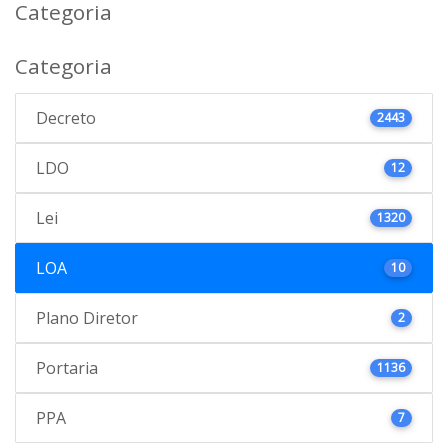
Categoria
Categoria
Decreto
2443
LDO
12
Lei
1320
LOA
10
Plano Diretor
2
Portaria
1136
PPA
7