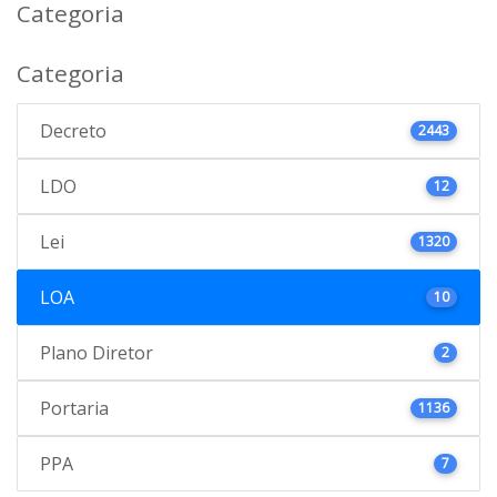
Categoria
Categoria
Decreto
2443
LDO
12
Lei
1320
LOA
10
Plano Diretor
2
Portaria
1136
PPA
7