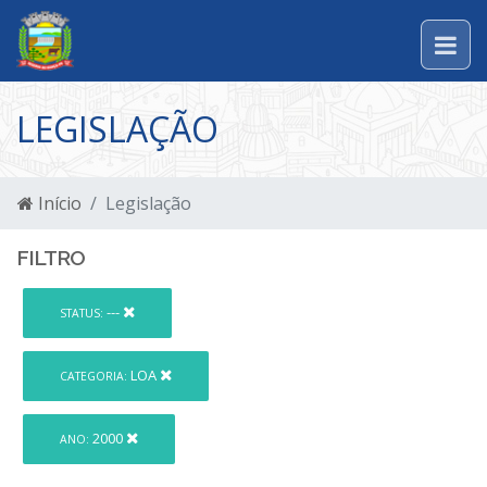
LEGISLAÇÃO
Início
Legislação
FILTRO
---
STATUS:
LOA
CATEGORIA:
2000
ANO: