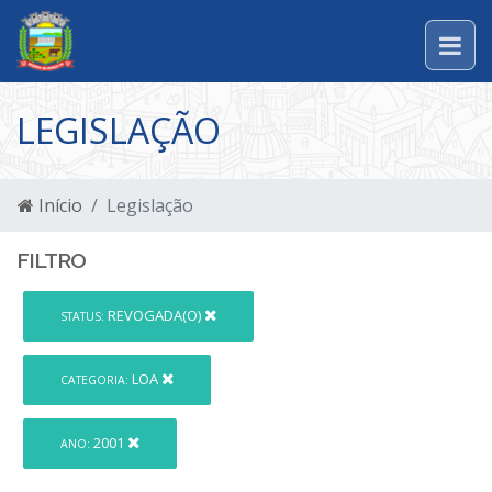
LEGISLAÇÃO
Início
Legislação
FILTRO
REVOGADA(O)
STATUS:
LOA
CATEGORIA:
2001
ANO: