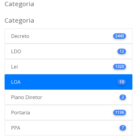
Categoria
Categoria
Decreto
2443
LDO
12
Lei
1320
LOA
10
Plano Diretor
2
Portaria
1136
PPA
7