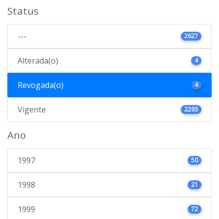
Status
---
2627
Alterada(o)
4
Revogada(o)
4
Vigente
2293
Ano
1997
50
1998
21
1999
72