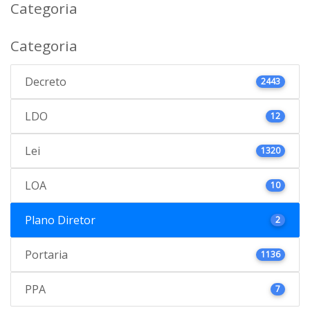
Categoria
Categoria
Decreto
2443
LDO
12
Lei
1320
LOA
10
Plano Diretor
2
Portaria
1136
PPA
7