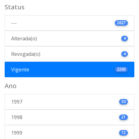
Status
---
2627
Alterada(o)
4
Revogada(o)
4
Vigente
2293
Ano
1997
50
1998
21
1999
72