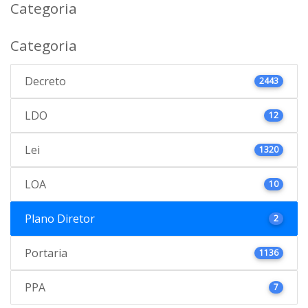
Categoria
Categoria
Decreto
2443
LDO
12
Lei
1320
LOA
10
Plano Diretor
2
Portaria
1136
PPA
7