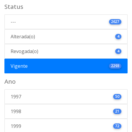
Status
---
2627
Alterada(o)
4
Revogada(o)
4
Vigente
2293
Ano
1997
50
1998
21
1999
72