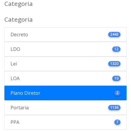
Categoria
Categoria
Decreto
2443
LDO
12
Lei
1320
LOA
10
Plano Diretor
2
Portaria
1136
PPA
7