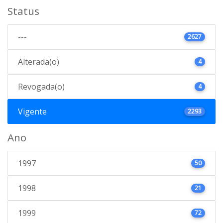
Status
---
2627
Alterada(o)
4
Revogada(o)
4
Vigente
2293
Ano
1997
50
1998
21
1999
72