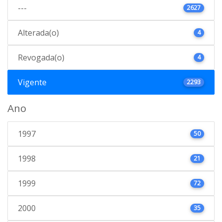
---
2627
Alterada(o)
4
Revogada(o)
4
Vigente
2293
Ano
1997
50
1998
21
1999
72
2000
35