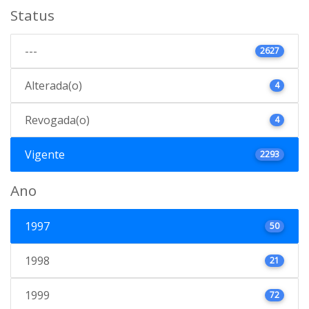
Status
---
2627
Alterada(o)
4
Revogada(o)
4
Vigente
2293
Ano
1997
50
1998
21
1999
72