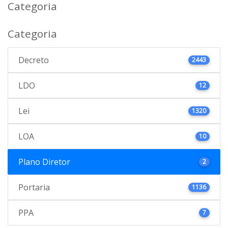
Categoria
Categoria
Decreto
2443
LDO
12
Lei
1320
LOA
10
Plano Diretor
2
Portaria
1136
PPA
7