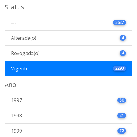
Status
---
2627
Alterada(o)
4
Revogada(o)
4
Vigente
2293
Ano
1997
50
1998
21
1999
72