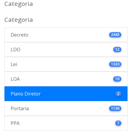
Categoria
Categoria
Decreto
2443
LDO
12
Lei
1320
LOA
10
Plano Diretor
2
Portaria
1136
PPA
7