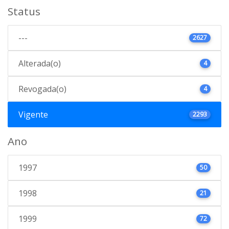
Status
---
2627
Alterada(o)
4
Revogada(o)
4
Vigente
2293
Ano
1997
50
1998
21
1999
72