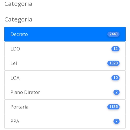
Categoria
Categoria
Decreto
2443
LDO
12
Lei
1320
LOA
10
Plano Diretor
2
Portaria
1136
PPA
7