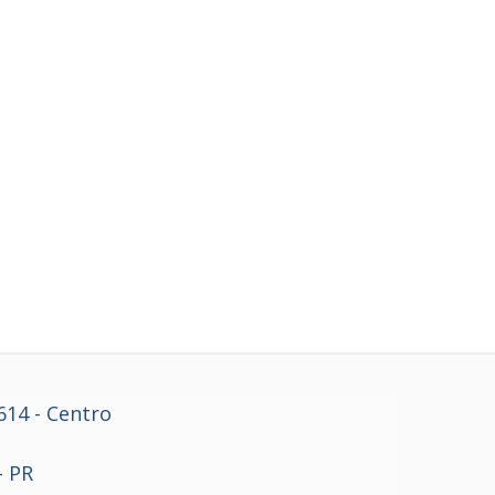
614
- Centro
- PR