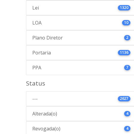
Lei
1320
LOA
10
Plano Diretor
2
Portaria
1136
PPA
7
Status
---
2627
Alterada(o)
4
Revogada(o)
4