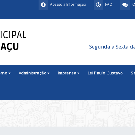
Acesso à Informação
FAQ
O
Segunda à Sexta d
erno
Administração
Imprensa
Lei Paulo Gustavo
S