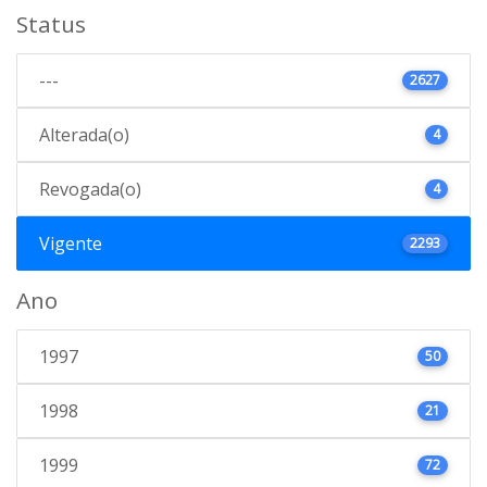
Status
---
2627
Alterada(o)
4
Revogada(o)
4
Vigente
2293
Ano
1997
50
1998
21
1999
72