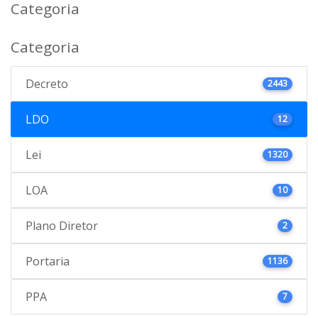
Categoria
Categoria
Decreto
2443
LDO
12
Lei
1320
LOA
10
Plano Diretor
2
Portaria
1136
PPA
7